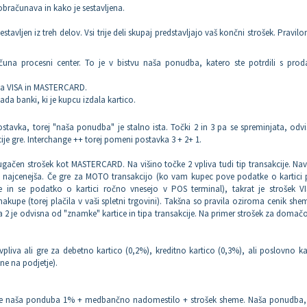
obračunava in kako je sestavljena.
stavljen iz treh delov. Vsi trije deli skupaj predstavljajo vaš končni strošek. Pravil
čuna procesni center. To je v bistvu naša ponudba, katero ste potrdili s prod
una VISA in MASTERCARD.
a banki, ki je kupcu izdala kartico.
ostavka, torej "naša ponudba" je stalno ista. Točki 2 in 3 pa se spreminjata, odv
cije gre. Interchange ++ torej pomeni postavka 3 + 2+ 1.
rugačen strošek kot MASTERCARD. Na višino točke 2 vpliva tudi tip transakcije. N
 je najcenejša. Če gre za MOTO transakcijo (ko vam kupec pove podatke o kartici
ce in se podatko o kartici ročno vnesejo v POS terminal), takrat je strošek VI
nakupe (torej plačila v vaši spletni trgovini). Takšna so pravila oziroma cenik she
2 je odvisna od "znamke" kartice in tipa transakcije. Na primer strošek za domač
iva ali gre za debetno kartico (0,2%), kreditno kartico (0,3%), ali poslovno ka
ane na podjetje).
 je naša ponduba 1% + medbančno nadomestilo + strošek sheme. Naša ponudba, 