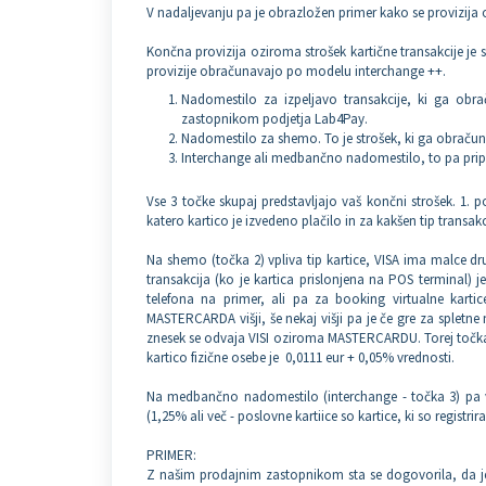
V nadaljevanju pa je obrazložen primer kako se provizija 
Končna provizija oziroma strošek kartične transakcije je se
provizije obračunavajo po modelu interchange ++.
Nadomestilo za izpeljavo transakcije, ki ga obra
zastopnikom podjetja Lab4Pay.
Nadomestilo za shemo. To je strošek, ki ga obrač
Interchange ali medbančno nadomestilo, to pa pripad
Vse 3 točke skupaj predstavljajo vaš končni strošek. 1. p
katero kartico je izvedeno plačilo in za kakšen tip transak
Na shemo (točka 2) vpliva tip kartice, VISA ima malce d
transakcija (ko je kartica prislonjena na POS terminal)
telefona na primer, ali pa za booking virtualne karti
MASTERCARDA višji, še nekaj višji pa je če gre za spletne 
znesek se odvaja VISI oziroma MASTERCARDU. Torej točka 
kartico fizične osebe je 0,0111 eur + 0,05% vrednosti.
Na medbančno nadomestilo (interchange - točka 3) pa vpl
(1,25% ali več - poslovne kartiice so kartice, ki so registrir
PRIMER:
Z našim prodajnim zastopnikom sta se dogovorila, da