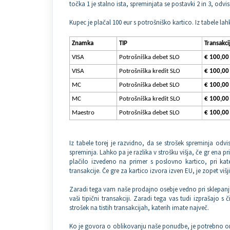
točka 1 je stalno ista, spreminjata se postavki 2 in 3, odvis
Kupec je plačal 100 eur s potrošniško kartico. Iz tabele l
Znamka
TIP
Transakci
VISA
Potrošniška debet SLO
€ 100,00
VISA
Potrošniška kredit SLO
€ 100,00
MC
Potrošniška debet SLO
€ 100,00
MC
Potrošniška kredit SLO
€ 100,00
Maestro
Potrošniška debet SLO
€ 100,00
Iz tabele torej je razvidno, da se strošek spreminja odvi
spreminja. Lahko pa je razlika v strošku višja, če gr ena pr
plačilo izvedeno na primer s poslovno kartico, pri ka
transakcije. Če gre za kartico izvora izven EU, je zopet vi
Zaradi tega vam naše prodajno osebje vedno pri sklepanju
vaši tipični transakciji. Zaradi tega vas tudi izprašajo 
strošek na tistih transakcijah, katerih imate največ.
Ko je govora o oblikovanju naše ponudbe, je potrebno om