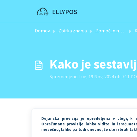
Preskoči na glavno vsebino
ELLYPOS
Domov
Zbirka znanja
Pomoč in navodila
Ko
Kako je sestavl
Spremenjeno Tue, 19 Nov, 2024 ob 9:11 
Dejanska provizija je opredeljena v vlogi, ki
Obračunane provizije lahko vidite in izračunat
mesečno, lahko pa tudi dnevno, če ste izbrali tak