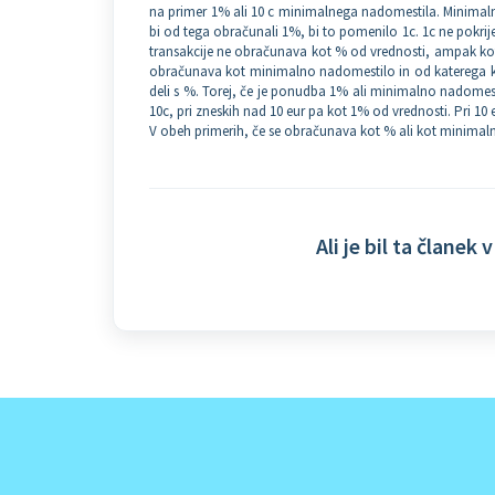
na primer 1% ali 10 c minimalnega nadomestila. Minimalno 
bi od tega obračunali 1%, bi to pomenilo 1c. 1c ne pokrij
transakcije ne obračunava kot % od vrednosti, ampak kot 
obračunava kot minimalno nadomestilo in od katerega ko
deli s %. Torej, če je ponudba 1% ali minimalno nadomesti
10c, pri zneskih nad 10 eur pa kot 1% od vrednosti. Pri 10
V obeh primerih, če se obračunava kot % ali kot minimaln
Ali je bil ta članek