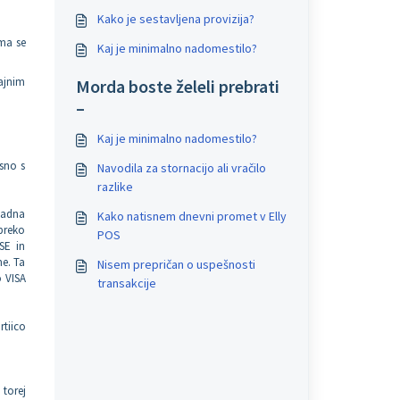
Kako je sestavljena provizija?
oma se
Kaj je minimalno nadomestilo?
ajnim
Morda boste želeli prebrati
–
Kaj je minimalno nadomestilo?
isno s
Navodila za stornacijo ali vračilo
razlike
avadna
Kako natisnem dnevni promet v Elly
 preko
POS
SE in
me. Ta
Nisem prepričan o uspešnosti
o VISA
transakcije
rtiico
torej