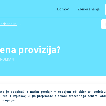
Domov
Zbirka znanja
ristno in zanimivo
jena provizija?
DOPOLDAN
 ste jo podpisali z našim prodajnim osebjem ob sklenitvi sodelov
e tudi z izpiskov, ki jih prejemate s strani procesnega centra, obi
šno opcijo.