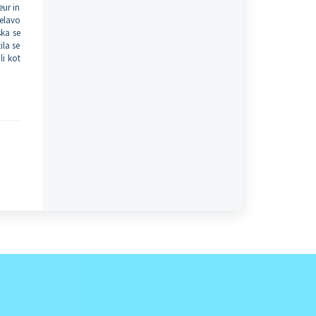
eur in
delavo
ska se
la se
li kot