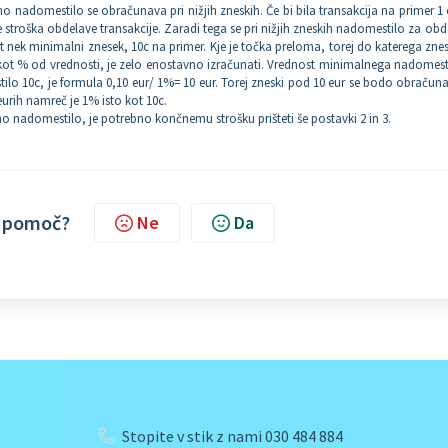
nadomestilo se obračunava pri nižjih zneskih. Če bi bila transakcija na primer 1 
e stroška obdelave transakcije. Zaradi tega se pri nižjih zneskih nadomestilo za ob
nek minimalni znesek, 10c na primer. Kje je točka preloma, torej do katerega zne
t % od vrednosti, je zelo enostavno izračunati. Vrednost minimalnega nadomesti
lo 10c, je formula 0,10 eur/ 1%= 10 eur. Torej zneski pod 10 eur se bodo obračuna
 eurih namreč je 1% isto kot 10c.
o nadomestilo, je potrebno končnemu strošku prišteti še postavki 2 in 3.
 v pomoč?
Ne
Da
Stopite v stik z nami 030 484 884