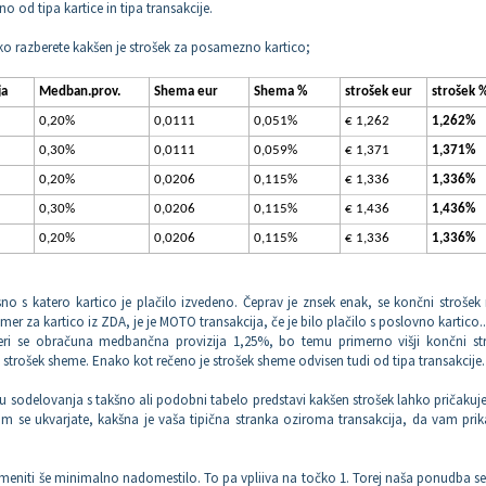
no od tipa kartice in tipa transakcije.
ahko razberete kakšen je strošek za posamezno kartico;
ja
Medban.prov.
Shema eur
Shema %
strošek eur
strošek 
0,20%
0,0111
0,051%
€ 1,262
1,262%
0,30%
0,0111
0,059%
€ 1,371
1,371%
0,20%
0,0206
0,115%
€ 1,336
1,336%
0,30%
0,0206
0,115%
€ 1,436
1,436%
0,20%
0,0206
0,115%
€ 1,336
1,336%
sno s katero kartico je plačilo izvedeno. Čeprav je znsek enak, se končni strošek
imer za kartico iz ZDA, je je MOTO transakcija, če je bilo plačilo s poslovno kartico..
teri se obračuna medbančna provizija 1,25%, bo temu primerno višji končni str
šji strošek sheme. Enako kot rečeno je strošek sheme odvisen tudi od tipa transakcije.
 sodelovanja s takšno ali podobni tabelo predstavi kakšen strošek lahko pričakuj
s čim se ukvarjate, kakšna je vaša tipična stranka oziroma transakcija, da vam pri
eniti še minimalno nadomestilo. To pa vpliiva na točko 1. Torej naša ponudba se