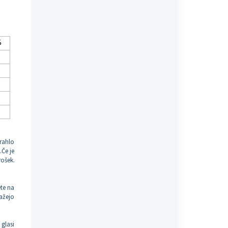
%
 rahlo
.Če je
ošek.
ete na
kažejo
 glasi